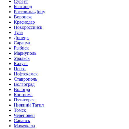
Сургут
Белгород
Ростов-на-Дону
Воронеж
Краснодар
Новороссийск
Тула
Донецк
Сарапул
Рыбиск
Мариуполь
Уральск
Калуга
Пенза
Нефтекамск
Ставрополь
Волгоград
Вологда
Кострома
Пятигорск
Нижний Тагил
Томск
Череповец
Саранск
Махачкала