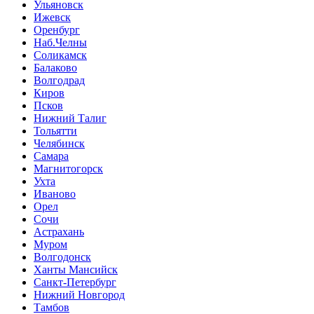
Ульяновск
Ижевск
Оренбург
Наб.Челны
Соликамск
Балаково
Волгодрад
Киров
Псков
Нижний Талиг
Тольятти
Челябинск
Самара
Магнитогорск
Ухта
Иваново
Орел
Сочи
Астрахань
Муром
Волгодонск
Ханты Мансийск
Санкт-Петербург
Нижний Новгород
Тамбов