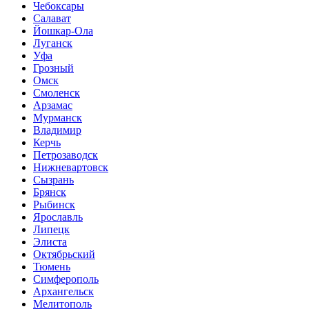
Чебоксары
Салават
Йошкар-Ола
Луганск
Уфа
Грозный
Омск
Смоленск
Арзамас
Мурманск
Владимир
Керчь
Петрозаводск
Нижневартовск
Сызрань
Брянск
Рыбинск
Ярославль
Липецк
Элиста
Октябрьский
Тюмень
Симферополь
Архангельск
Мелитополь